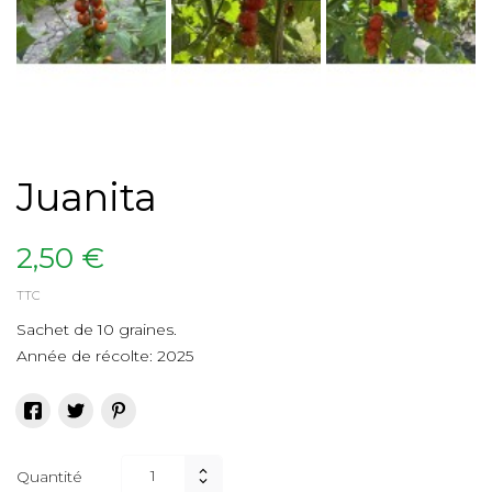

Juanita
2,50 €
TTC
Sachet de 10 graines.
Année de récolte: 2025
Quantité