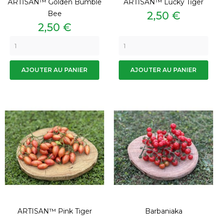
ARTISAN™ Golden Bumble
ARTISAN™ Lucky Tiger
Prix
Bee
2,50 €
Prix
2,50 €
AJOUTER AU PANIER
AJOUTER AU PANIER
ARTISAN™ Pink Tiger
Barbaniaka