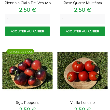
Piennolo Giallo Del Vesuvio
Rose Quartz Multiflora
Prix
Prix
2,50 €
2,50 €
AJOUTER AU PANIER
AJOUTER AU PANIER
RUPTURE DE STOCK
Sgt. Pepper's
Vieille Lorraine
Prix
Prix
2,50 €
2,50 €