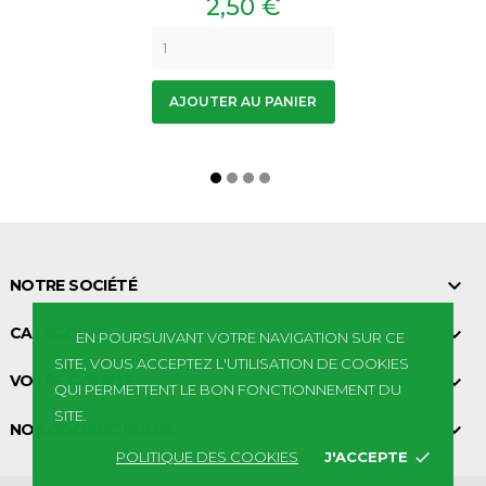
Prix
2,50 €
AJOUTER AU PANIER

NOTRE SOCIÉTÉ

CATEGORIES
EN POURSUIVANT VOTRE NAVIGATION SUR CE
SITE, VOUS ACCEPTEZ L'UTILISATION DE COOKIES

VOTRE COMPTE
QUI PERMETTENT LE BON FONCTIONNEMENT DU
SITE.

NOS COORDONNÉES
POLITIQUE DES COOKIES
J'ACCEPTE
done