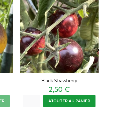
RUPTURE DE ST

Black Strawberry
Belle
Prix
P
2,50 €
2
ER
AJOUTER AU PANIER
A