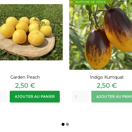
RUPTURE DE STOCK
Garden Peach
Indigo Kumquat
Prix
Prix
2,50 €
2,50 €
AJOUTER AU PANIER
AJOUTER AU PANI