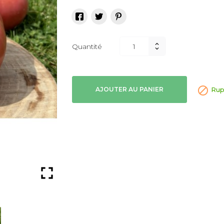
Quantité

AJOUTER AU PANIER
Rup
