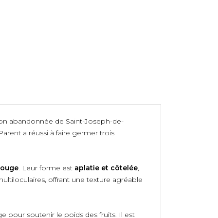
ison abandonnée de Saint-Joseph-de-
arent a réussi à faire germer trois
rouge
. Leur forme est
aplatie et côtelée
,
ultiloculaires, offrant une texture agréable
e pour soutenir le poids des fruits. Il est