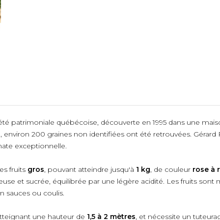
iété patrimoniale québécoise, découverte en 1995 dans une ma
 environ 200 graines non identifiées ont été retrouvées. Gérard P
ate exceptionnelle.
es fruits
gros
, pouvant atteindre jusqu'à
1 kg
, de couleur
rose à 
use et sucrée, équilibrée par une légère acidité. Les fruits sont m
n sauces ou coulis.
atteignant une hauteur de
1,5 à 2 mètres
, et nécessite un tuteurag