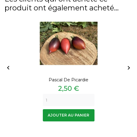
produit ont également acheté...


Pascal De Picardie
Prix
2,50 €
AJOUTER AU PANIER