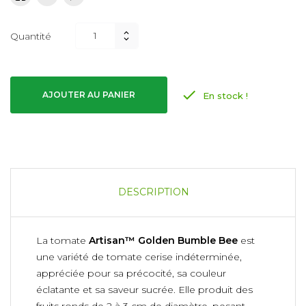
Quantité

AJOUTER AU PANIER
En stock !
DESCRIPTION
La tomate
Artisan™ Golden Bumble Bee
est
une variété de tomate cerise indéterminée,
appréciée pour sa précocité, sa couleur
éclatante et sa saveur sucrée. Elle produit des
fruits ronds de 2 à 3 cm de diamètre, pesant